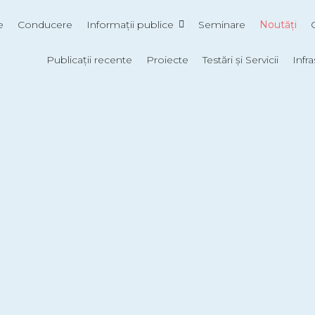
e
Conducere
Informații publice
Seminare
Noutăți
Publicații recente
Proiecte
Testări și Servicii
Infr
l de