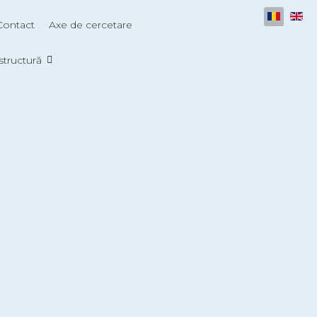
Selectați
Contact
Axe de cercetare
astructură